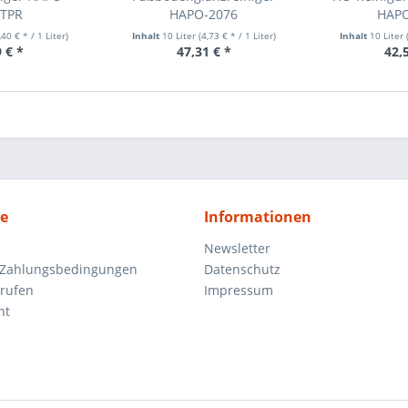
6TPR
HAPO-2076
HAPO
,40 € * / 1 Liter)
Inhalt
10 Liter
(4,73 € * / 1 Liter)
Inhalt
10 Liter
 € *
47,31 € *
42,
ce
Informationen
Newsletter
 Zahlungsbedingungen
Datenschutz
rrufen
Impressum
ht