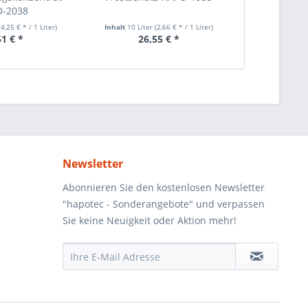
-2038
(4,25 € * / 1 Liter)
Inhalt
10 Liter
(2,66 € * / 1 Liter)
Inhalt
10 Lite
51 € *
26,55 € *
55
Newsletter
Abonnieren Sie den kostenlosen Newsletter
"hapotec - Sonderangebote" und verpassen
Sie keine Neuigkeit oder Aktion mehr!